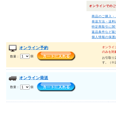
オンラインでのご
商品のご購入・
発送方法・送料
特定商取引に関
返品条件など販
個人情報の保護
オンライ
オンライン予約
のみを対
数量：
個
お引取り
す。（※
オンライン発送
数量：
個