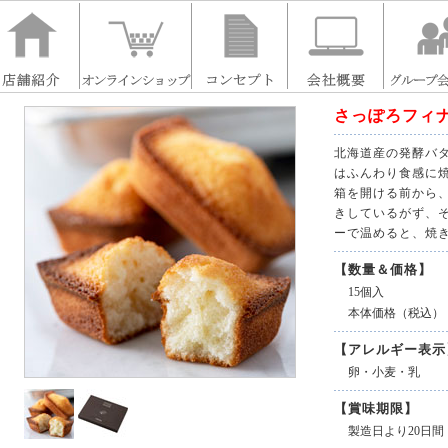
さっぽろフィ
北海道産の発酵バ
はふんわり食感に
箱を開ける前から
きしているがず、
ーで温めると、焼
【数量＆価格】
15個入
本体価格（税込）
【アレルギー表示
卵・小麦・乳
【賞味期限】
製造日より20日間