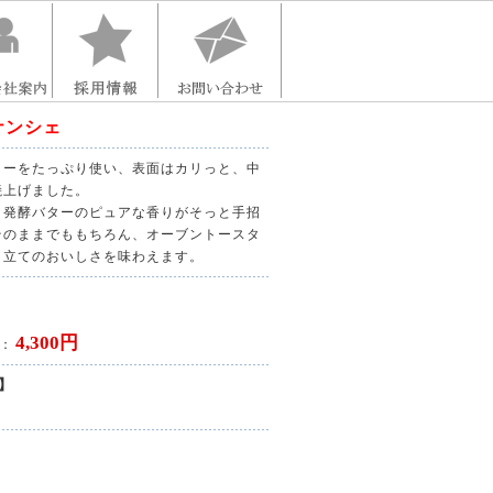
ナンシェ
ターをたっぷり使い、表面はカリっと、中
焼上げました。
、発酵バターのピュアな香りがそっと手招
そのままでももちろん、オーブントースタ
き立てのおいしさを味わえます。
4,300円
 ：
】